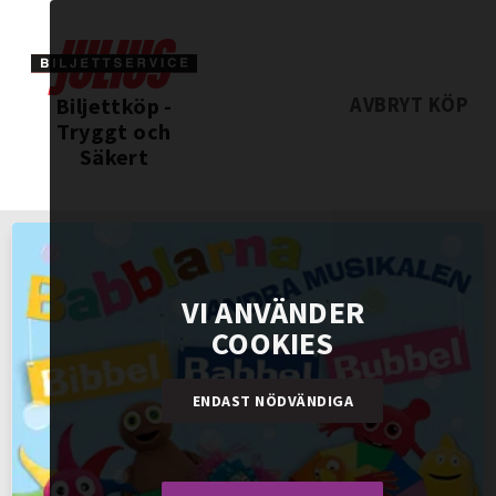
Biljettköp -
AVBRYT KÖP
Tryggt och
Säkert
VI ANVÄNDER
COOKIES
ENDAST NÖDVÄNDIGA