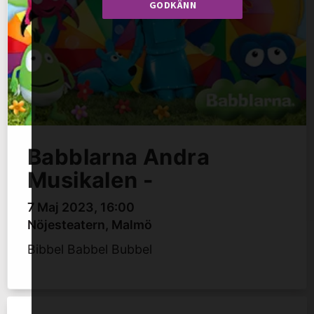
GODKÄNN
Babblarna Andra
Musikalen -
7 Maj 2023
,
16:00
Nöjesteatern, Malmö
Bibbel Babbel Bubbel